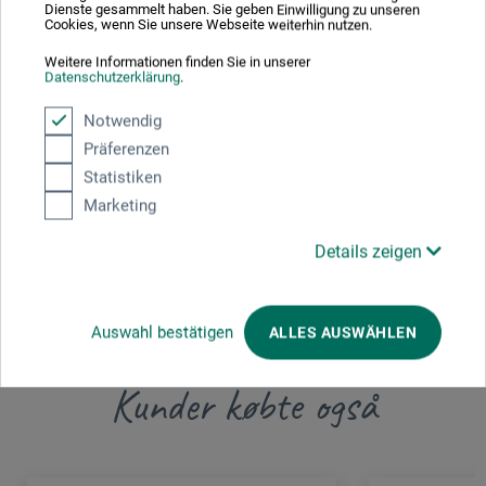
Dienste gesammelt haben. Sie geben Einwilligung zu unseren
produkt.
Cookies, wenn Sie unsere Webseite weiterhin nutzen.
Weitere Informationen finden Sie in unserer
Datenschutzerklärung
.
helit innovative Büroprodukte GmbH
c/o Maped Group
Notwendig
Präferenzen
Müllenbacher Str. 14
Statistiken
51709 Marienheide
Marketing
DEUTSCHLAND
Details zeigen
verkauf@helit.de
Auswahl bestätigen
ALLES AUSWÄHLEN
Kunder købte også