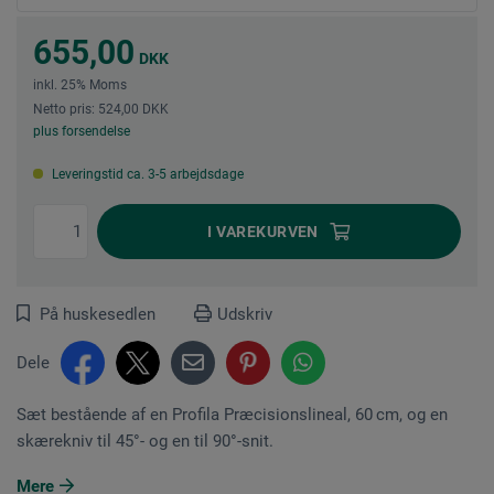
655,00
DKK
inkl. 25% Moms
Netto pris: 524,00 DKK
plus forsendelse
Leveringstid ca. 3-5 arbejdsdage
I
VAREKURVEN
På huskesedlen
Udskriv
Dele
Sæt bestående af en Profila Præcisionslineal, 60 cm, og en
skærekniv til 45°- og en til 90°-snit.
Mere