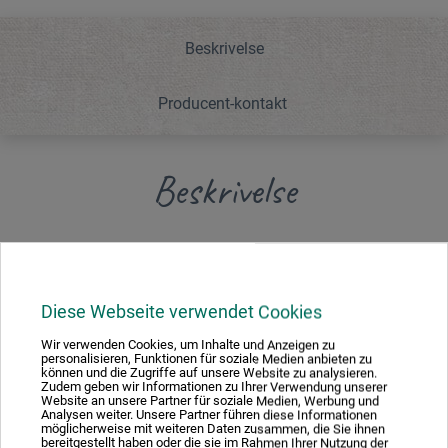
Beskrivelse
Producent-kontakt
Beskrivelse
Sæt bestående af en Profila Præcisionslineal, 60 cm, og
en skærekniv til 45°- og en til 90°-snit.
Diese Webseite verwendet Cookies
Wir verwenden Cookies, um Inhalte und Anzeigen zu
personalisieren, Funktionen für soziale Medien anbieten zu
können und die Zugriffe auf unsere Website zu analysieren.
Producent-kontakt
Zudem geben wir Informationen zu Ihrer Verwendung unserer
Website an unsere Partner für soziale Medien, Werbung und
Analysen weiter. Unsere Partner führen diese Informationen
möglicherweise mit weiteren Daten zusammen, die Sie ihnen
Her finder du producentens kontaktoplysninger for dette
bereitgestellt haben oder die sie im Rahmen Ihrer Nutzung der