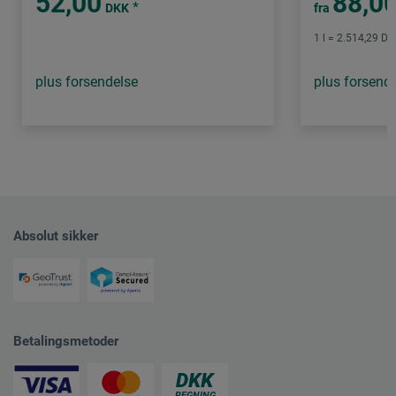
52,00
88,0
*
DKK
fra
1 l = 2.514,29 DK
plus forsendelse
plus forsend
Absolut sikker
Betalingsmetoder