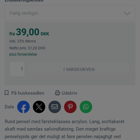
39,00
fra
DKK
inkl. 25% Moms
Netto pris: 31,20 DKK
plus forsendelse
I
VAREKURVEN
På huskesedlen
Udskriv
Dele
Rund pensel med førsteklasses acrylon. Lang, sortlakeret
skaft med sømløs sølvindfatning. Den meget kraftige
penselspids gør det muligt at føre penslen nøjagtigt ved