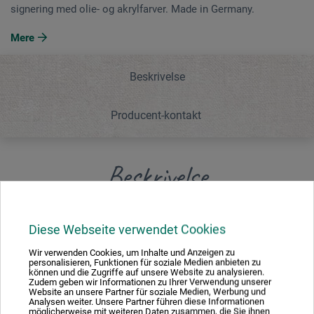
signering med olie- og akrylfarver. Made in Germany.
Mere
Beskrivelse
Producent-kontakt
Beskrivelse
Rund pensel med førsteklasses acrylon. Lang, sortlakeret
Diese Webseite verwendet Cookies
skaft med sømløs sølvindfatning. Den meget kraftige
penselspids gør det muligt at føre penslen nøjagtigt ved
Wir verwenden Cookies, um Inhalte und Anzeigen zu
personalisieren, Funktionen für soziale Medien anbieten zu
signering med olie- og akrylfarver. Made in Germany.
können und die Zugriffe auf unsere Website zu analysieren.
Zudem geben wir Informationen zu Ihrer Verwendung unserer
Website an unsere Partner für soziale Medien, Werbung und
Analysen weiter. Unsere Partner führen diese Informationen
möglicherweise mit weiteren Daten zusammen, die Sie ihnen