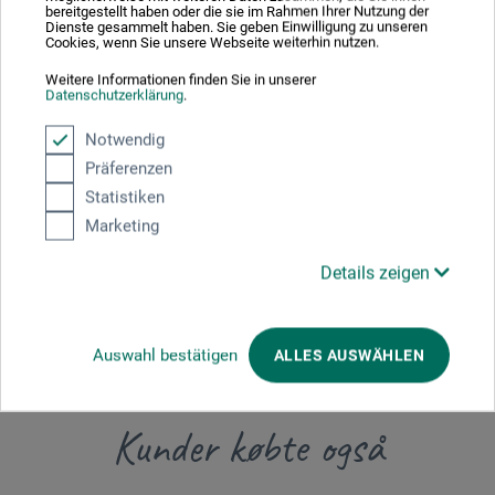
bereitgestellt haben oder die sie im Rahmen Ihrer Nutzung der
Dienste gesammelt haben. Sie geben Einwilligung zu unseren
Producent-kontakt
Cookies, wenn Sie unsere Webseite weiterhin nutzen.
Weitere Informationen finden Sie in unserer
Datenschutzerklärung
.
Her finder du producentens kontaktoplysninger for dette
Notwendig
produkt.
Präferenzen
Statistiken
boesner GmbH holding + innovations
Marketing
Gewerkenstr. 2
58456 Witten
Details zeigen
DE
pm@boesner.com
Auswahl bestätigen
ALLES AUSWÄHLEN
Kunder købte også