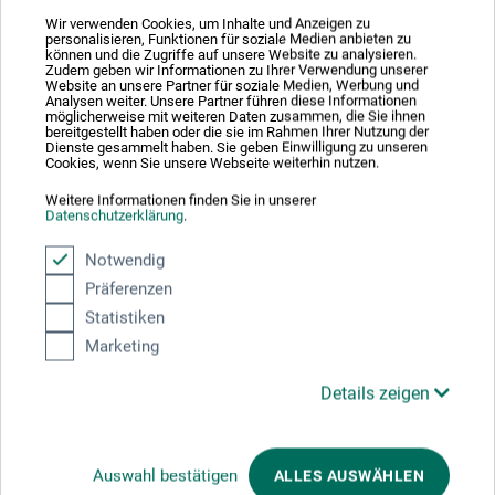
støbeform. Materialet brænder fuldstændigt væk ved
Wir verwenden Cookies, um Inhalte und Anzeigen zu
tilsvarende temperatur.
personalisieren, Funktionen für soziale Medien anbieten zu
können und die Zugriffe auf unsere Website zu analysieren.
Zudem geben wir Informationen zu Ihrer Verwendung unserer
Farvetoner: Hvid (00), naturgul (03).
Website an unsere Partner für soziale Medien, Werbung und
Analysen weiter. Unsere Partner führen diese Informationen
möglicherweise mit weiteren Daten zusammen, die Sie ihnen
bereitgestellt haben oder die sie im Rahmen Ihrer Nutzung der
Dienste gesammelt haben. Sie geben Einwilligung zu unseren
Cookies, wenn Sie unsere Webseite weiterhin nutzen.
Producent-kontakt
Weitere Informationen finden Sie in unserer
Datenschutzerklärung
.
Notwendig
Her finder du producentens kontaktoplysninger for dette
Präferenzen
produkt.
Statistiken
Marketing
Stellwag creative
Details zeigen
Inh. Artur Schuster
Friedrich-List-Str. 9
74532 Ilshofen
Auswahl bestätigen
ALLES AUSWÄHLEN