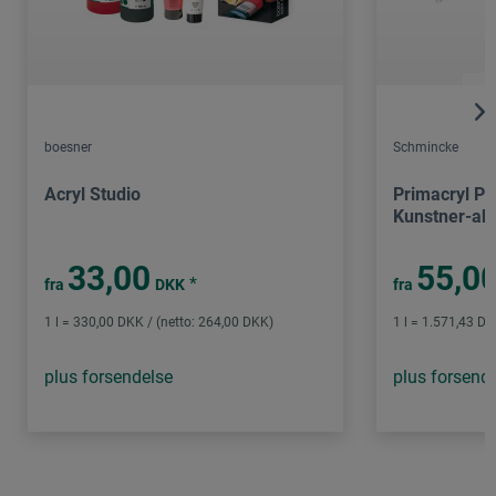
boesner
Schmincke
Acryl Studio
Primacryl Pr
Kunstner-akr
33,00
55,0
*
fra
DKK
fra
1 l = 330,00 DKK / (netto: 264,00 DKK)
1 l = 1.571,43 DK
plus forsendelse
plus forsend