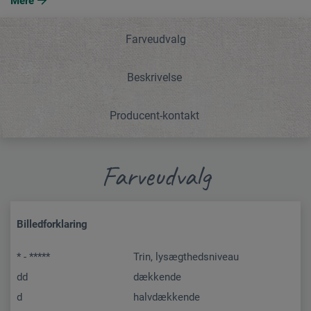
Mere
Farveudvalg
Beskrivelse
Producent-kontakt
Farveudvalg
Billedforklaring
* - *****
Trin, lysægthedsniveau
dd
dækkende
d
halvdækkende