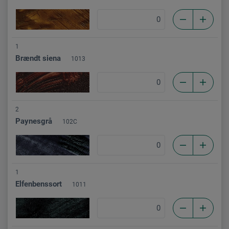
1
Brændt siena
1013
2
Paynesgrå
102C
1
Elfenbenssort
1011