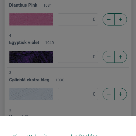
Dianthus Pink
1031
4
Egyptisk violet
104D
3
Cølinblå ekstra bleg
103C
3
Kongeblå
1036