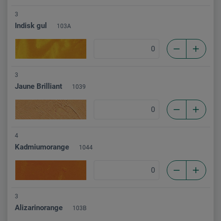
3
Indisk gul
103A
3
Jaune Brilliant
1039
4
Kadmiumorange
1044
3
Alizarinorange
103B