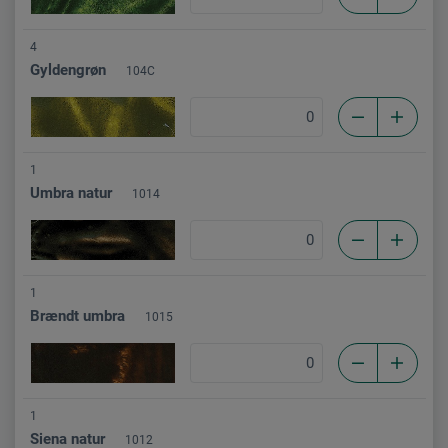
4
Gyldengrøn
104C
1
Umbra natur
1014
1
Brændt umbra
1015
1
Siena natur
1012