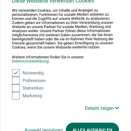
Diese Webseite verwendet Cookies
Wir verwenden Cookies, um Inhalte und Anzeigen zu
2
personalisieren, Funktionen für soziale Medien anbieten zu
Azurblå
102A
können und die Zugriffe auf unsere Website zu analysieren.
Zudem geben wir Informationen zu Ihrer Verwendung unserer
Website an unsere Partner für soziale Medien, Werbung und
Analysen weiter. Unsere Partner führen diese Informationen
möglicherweise mit weiteren Daten zusammen, die Sie ihnen
bereitgestellt haben oder die sie im Rahmen Ihrer Nutzung der
Dienste gesammelt haben. Sie geben Einwilligung zu unseren
Cookies, wenn Sie unsere Webseite weiterhin nutzen.
2
Turkisblå
102B
Weitere Informationen finden Sie in unserer
Datenschutzerklärung
.
Notwendig
Präferenzen
5
Statistiken
Koboltblå
1053
Marketing
Details zeigen
2
Phthaloblå
1022
Auswahl bestätigen
ALLES AUSWÄHLEN