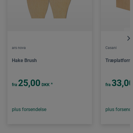
ars nova
Casani
Hake Brush
Træplatform
25,00
33,0
*
fra
DKK
fra
plus forsendelse
plus forsend