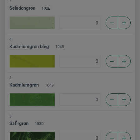
2
Seladongrøn
102E
4
Kadmiumgrøn bleg
1048
4
Kadmiumgrøn
1049
3
Safirgrøn
103D