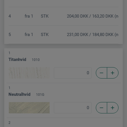
4
fra
1
STK
204,00 DKK / 163,20 DKK (netto
5
fra
1
STK
231,00 DKK / 184,80 DKK (netto
1
Titanhvid
1010
1
Neutralhvid
101G
2