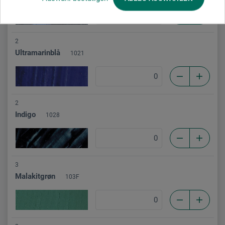
2
Ultramarinblå
1021
2
Indigo
1028
3
Malakitgrøn
103F