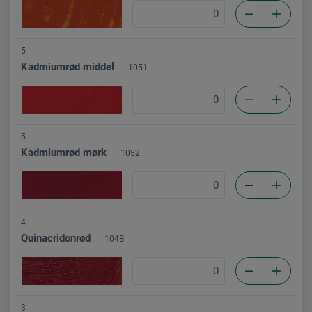
5
Kadmiumrød middel
1051
5
Kadmiumrød mørk
1052
4
Quinacridonrød
104B
3