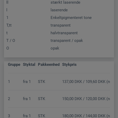
ll
stærkt laserende
l
laserende
1
Enkeltpigmenteret tone
T,tt
transparent
t
halvtransparent
T / O
transparent / opak
O
opak
Gruppe
Styktal
Pakkeenhed
Stykpris
1
fra
1
STK
137,00 DKK / 109,60 DKK (netto
2
fra
1
STK
150,00 DKK / 120,00 DKK (netto
3
fra
1
STK
180,00 DKK / 144,00 DKK (netto