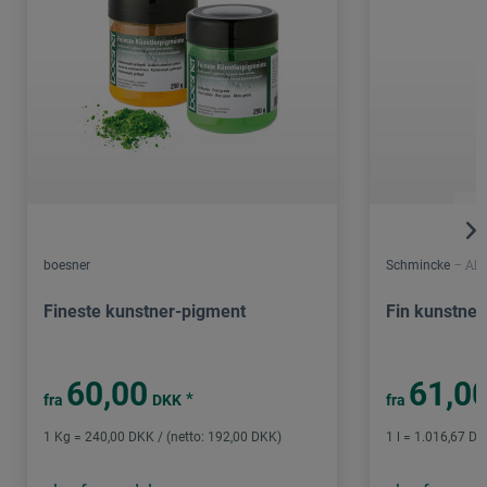
boesner
Schmincke – Aka
Fineste kunstner-pigment
Fin kunstner
60,00
61,0
*
fra
DKK
fra
1 Kg = 240,00 DKK / (netto: 192,00 DKK)
1 l = 1.016,67 DK