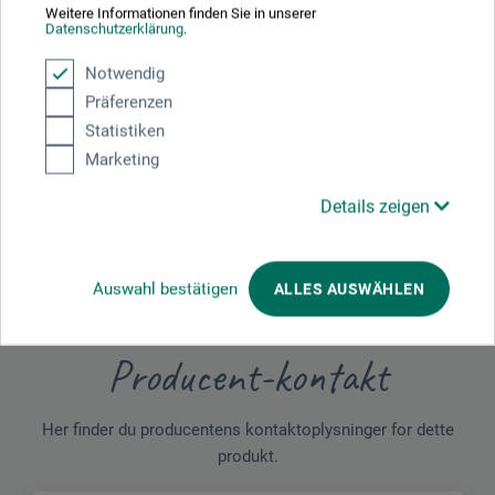
Downloads
Weitere Informationen finden Sie in unserer
Datenschutzerklärung
.
Her finder du vigtige dokumenter og filer til dette produkt.
Notwendig
Präferenzen
Statistiken
Marketing
Sikkerhedsdatablad
DK_Schmincke_Dammarfernis_skinnende_S50008xxx_20
23.pdf
Details zeigen
Auswahl bestätigen
ALLES AUSWÄHLEN
Producent-kontakt
Her finder du producentens kontaktoplysninger for dette
produkt.