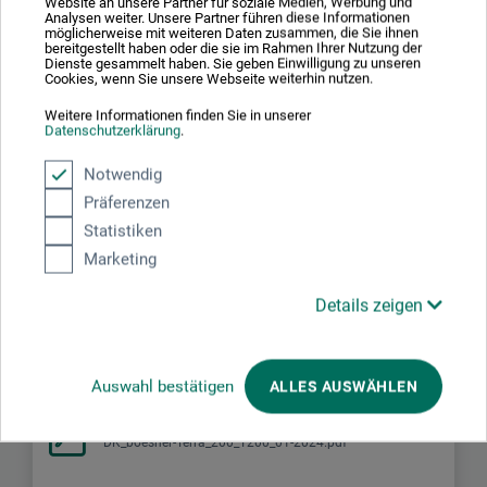
Website an unsere Partner für soziale Medien, Werbung und
lovgivningen alligevel angives på etiketten på grund af
Analysen weiter. Unsere Partner führen diese Informationen
möglicherweise mit weiteren Daten zusammen, die Sie ihnen
mulige allergiske reaktioner.
bereitgestellt haben oder die sie im Rahmen Ihrer Nutzung der
Dienste gesammelt haben. Sie geben Einwilligung zu unseren
Cookies, wenn Sie unsere Webseite weiterhin nutzen.
Lys rød til teglstensrød, når det brændes, 25 % fineste
chamotte, kornstørrelse: 0–0,2 mm.
Weitere Informationen finden Sie in unserer
Datenschutzerklärung
.
Anvendelsestemperaturer: 980 til 1.190 °C.
Notwendig
Präferenzen
Statistiken
Downloads
Marketing
Details zeigen
Her finder du vigtige dokumenter og filer til dette produkt.
Auswahl bestätigen
ALLES AUSWÄHLEN
Sikkerhedsdatablad
DK_boesner-Terra_200_T200_01-2024.pdf