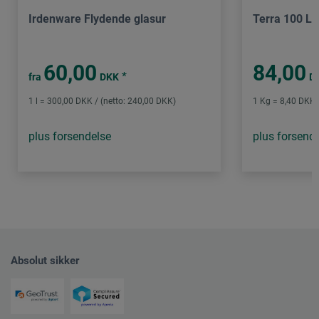
Irdenware Flydende glasur
Terra 100 L
60,00
84,00
*
fra
DKK
D
1 l = 300,00 DKK / (netto: 240,00 DKK)
1 Kg = 8,40 DKK /
plus forsendelse
plus forsend
Absolut sikker