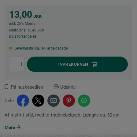
13,00
DKK
inkl. 25% Moms
Netto pris: 10,40 DKK
plus forsendelse
Leveringstid ca. 3-5 arbejdsdage
I
VAREKURVEN
På huskesedlen
Udskriv
Dele
Af rustfrit stål, med to træknebelgreb. Længde ca. 62 cm.
Mere