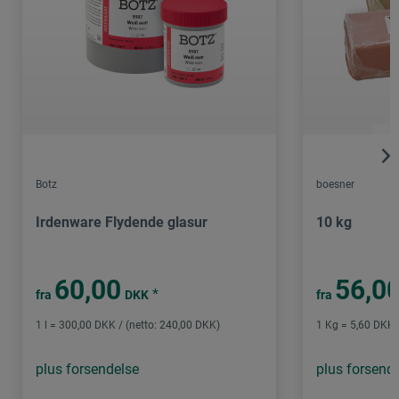
Botz
boesner
Irdenware Flydende glasur
10 kg
60,00
56,0
*
fra
DKK
fra
1 l = 300,00 DKK / (netto: 240,00 DKK)
1 Kg = 5,60 DKK /
plus forsendelse
plus forsend