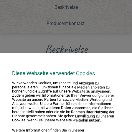
Beskrivelse
Producent-kontakt
Beskrivelse
Af rustfrit stål, med to træknebelgreb. Længde ca. 62 cm.
Diese Webseite verwendet Cookies
Wir verwenden Cookies, um Inhalte und Anzeigen zu
personalisieren, Funktionen für soziale Medien anbieten zu
können und die Zugriffe auf unsere Website zu analysieren.
Zudem geben wir Informationen zu Ihrer Verwendung unserer
Producent-kontakt
Website an unsere Partner für soziale Medien, Werbung und
Analysen weiter. Unsere Partner führen diese Informationen
möglicherweise mit weiteren Daten zusammen, die Sie ihnen
bereitgestellt haben oder die sie im Rahmen Ihrer Nutzung der
Her finder du producentens kontaktoplysninger for dette
Dienste gesammelt haben. Sie geben Einwilligung zu unseren
Cookies, wenn Sie unsere Webseite weiterhin nutzen.
produkt.
Weitere Informationen finden Sie in unserer