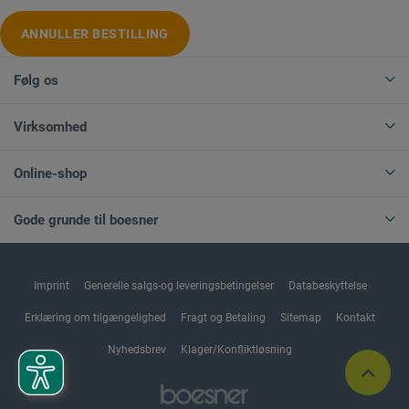
ANNULLER BESTILLING
Følg os
Virksomhed
Online-shop
Gode grunde til boesner
Imprint
Generelle salgs-og leveringsbetingelser
Databeskyttelse
Erklæring om tilgængelighed
Fragt og Betaling
Sitemap
Kontakt
Nyhedsbrev
Klager/Konfliktløsning