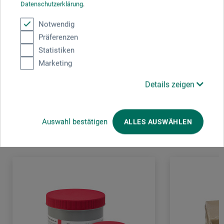
Datenschutzerklärung
.
boesner GmbH distribution + logistics
Notwendig
Liegnitzer Str. 17
Präferenzen
58454 Witten
Statistiken
DE
info.dl@boesner.com
Marketing
Details zeigen
Kunder købte også
Auswahl bestätigen
ALLES AUSWÄHLEN