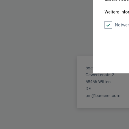
Weitere Info
Notwen
boesner GmbH holding
Gewerkenstr. 2
58456 Witten
DE
pm@boesner.com