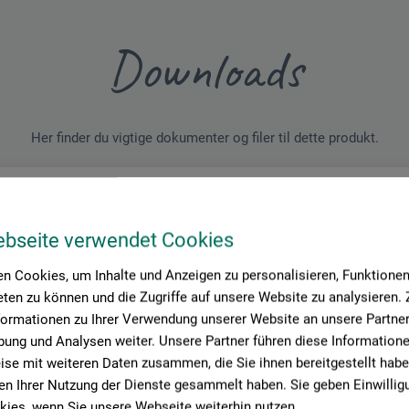
Downloads
Her finder du vigtige dokumenter og filer til dette produkt.
ebseite verwendet Cookies
ablad
_100_T100_01-2024.pdf
n Cookies, um Inhalte und Anzeigen zu personalisieren, Funktionen 
ten zu können und die Zugriffe auf unsere Website zu analysieren
formationen zu Ihrer Verwendung unserer Website an unsere Partner 
ung und Analysen weiter. Unsere Partner führen diese Information
se mit weiteren Daten zusammen, die Sie ihnen bereitgestellt habe
n Ihrer Nutzung der Dienste gesammelt haben. Sie geben Einwillig
ies, wenn Sie unsere Webseite weiterhin nutzen.