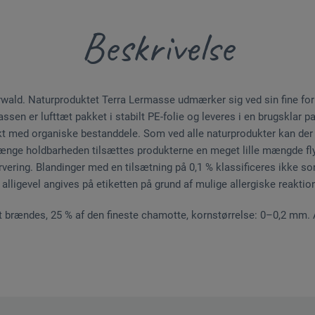
Beskrivelse
rwald. Naturproduktet Terra Lermasse udmærker sig ved sin fine form
assen er lufttæt pakket i stabilt PE-folie og leveres i en brugsklar 
t med organiske bestanddele. Som ved alle naturprodukter kan der
rlænge holdbarheden tilsættes produkterne en meget lille mængde fl
ering. Blandinger med en tilsætning på 0,1 % klassificeres ikke som
 alligevel angives på etiketten på grund af mulige allergiske reaktion
det brændes, 25 % af den fineste chamotte, kornstørrelse: 0–0,2 mm