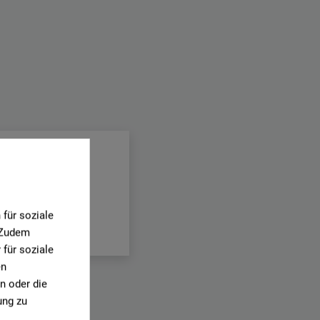
für soziale
. Zudem
für soziale
en
n oder die
ung zu