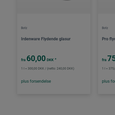
Botz
Botz
Irdenware Flydende glasur
Pro fl
60,00
75
*
fra
DKK
fra
1 l = 300,00 DKK / (netto: 240,00 DKK)
1 l = 375
plus forsendelse
plus fo