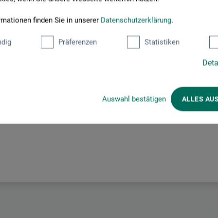
rmationen finden Sie in unserer
Datenschutzerklärung
.
Producent-kontakt
dig
Präferenzen
Statistiken
Deta
Her finder du producentens kontaktoplysninger for dette produkt.
Auswahl bestätigen
ALLES AU
 + innovations