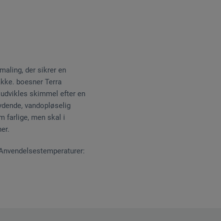
aling, der sikrer en
pakke. boesner Terra
 udvikles skimmel efter en
ydende, vandopløselig
 farlige, men skal i
er.
. Anvendelsestemperaturer: