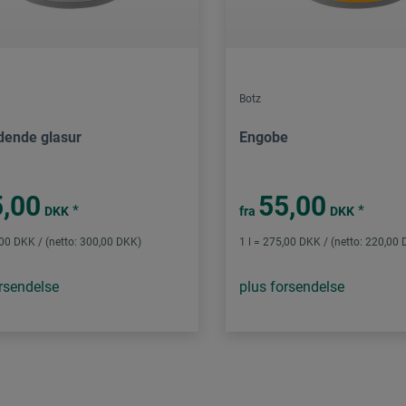
Botz
ydende glasur
Engobe
,00
55,00
*
*
DKK
fra
DKK
,00 DKK / (netto: 300,00 DKK)
1 l = 275,00 DKK / (netto: 220,00
rsendelse
plus forsendelse