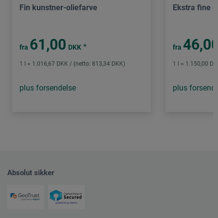
Fin kunstner-oliefarve
Ekstra fine o
61,00
46,0
*
fra
DKK
fra
1 l = 1.016,67 DKK / (netto: 813,34 DKK)
1 l = 1.150,00 DK
plus forsendelse
plus forsend
Absolut sikker