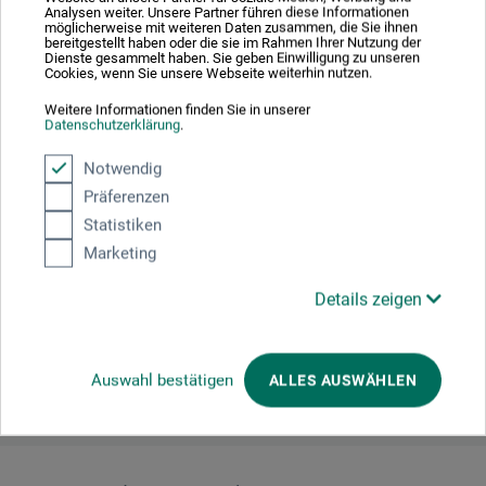
Analysen weiter. Unsere Partner führen diese Informationen
möglicherweise mit weiteren Daten zusammen, die Sie ihnen
bereitgestellt haben oder die sie im Rahmen Ihrer Nutzung der
Dienste gesammelt haben. Sie geben Einwilligung zu unseren
Cookies, wenn Sie unsere Webseite weiterhin nutzen.
Producent-kontakt
Weitere Informationen finden Sie in unserer
Datenschutzerklärung
.
Notwendig
Her finder du producentens kontaktoplysninger for dette
Präferenzen
produkt.
Statistiken
Marketing
MAY+SPIES GMBH
Renkerstr. 32
Details zeigen
52355 Düren
DEUTSCHLAND
info@mayspies.com
Auswahl bestätigen
ALLES AUSWÄHLEN