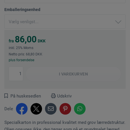
Emballeringsenhed
86,00
fra
DKK
inkl. 25% Moms
Netto pris: 68,80 DKK
plus forsendelse
I
VAREKURVEN
På huskesedlen
Udskriv
Dele
Specialkarton in professional kvalitet med grov lærredstruktur.
Olien opsuges ikke, den tørrer som på et grundmalet lærred.