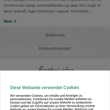
Farverne kan længe sammenblandes og taber ikke noget af
deres lyskraft. Ingen fedtsteder i papiret. Fremstillet...
Mere
Beskrivelse
Producent-kontakt
Beskrivelse
Specialkarton in professional kvalitet med grov
Diese Webseite verwendet Cookies
lærredstruktur. Olien opsuges ikke, den tørrer som på et
Wir verwenden Cookies, um Inhalte und Anzeigen zu
grundmalet lærred. Farverne kan længe sammenblandes
personalisieren, Funktionen für soziale Medien anbieten zu
og taber ikke noget af deres lyskraft. Ingen fedtsteder i
können und die Zugriffe auf unsere Website zu analysieren.
Zudem geben wir Informationen zu Ihrer Verwendung unserer
papiret. Fremstillet i Tyskland.
Website an unsere Partner für soziale Medien, Werbung und