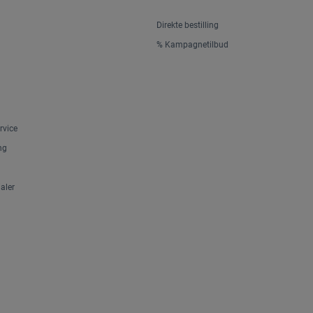
Direkte bestilling
% Kampagnetilbud
rvice
ng
aler