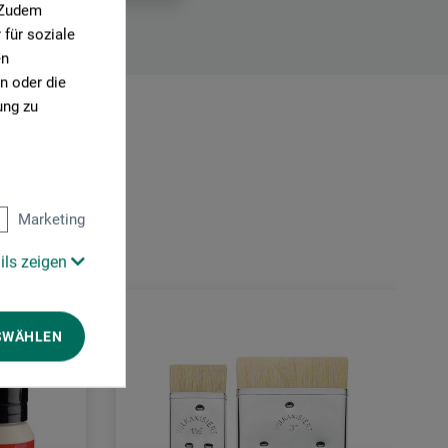
. Zudem
für soziale
en
n oder die
ung zu
Marketing
ils zeigen
SWÄHLEN