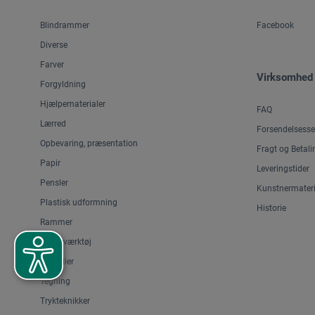
Blindrammer
Facebook
Diverse
Farver
Virksomhed
Forgyldning
Hjælpematerialer
FAQ
Lærred
Forsendelsesse
Opbevaring, præsentation
Fragt og Betali
Papir
Leveringstider
Pensler
Kunstnermateri
Plastisk udformning
Historie
Rammer
Skæreværktøj
Staffelier
Tegning
Trykteknikker