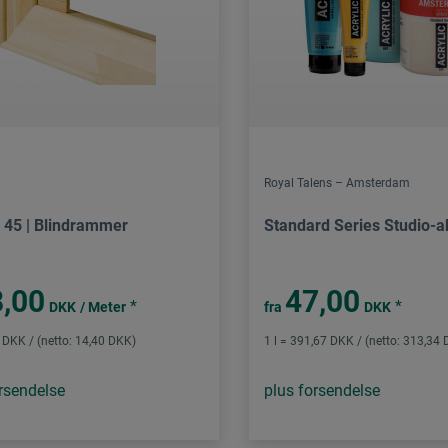
Royal Talens – Amsterdam
c 45 | Blindrammer
Standard Series Studio-a
,00
47,00
*
*
DKK
/ Meter
fra
DKK
 DKK / (netto: 14,40 DKK)
1 l = 391,67 DKK / (netto: 313,34
rsendelse
plus forsendelse