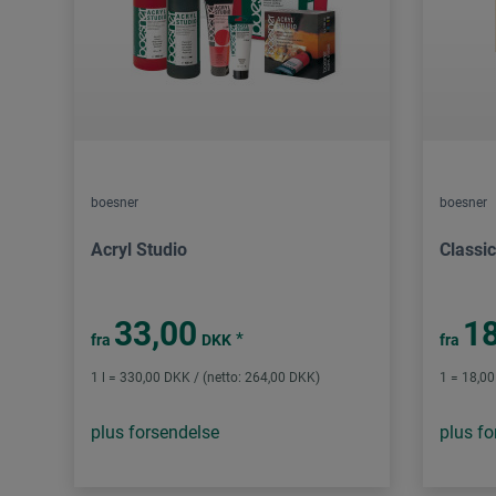
boesner
boesner
Acryl Studio
Classi
33,00
18
*
fra
DKK
fra
1 l = 330,00 DKK / (netto: 264,00 DKK)
1 = 18,00
plus forsendelse
plus fo