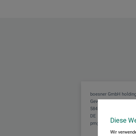
boesner GmbH holding
Gewerkenstr. 2
58456 Witten
DE
Diese W
pm@boesner.com
Wir verwende