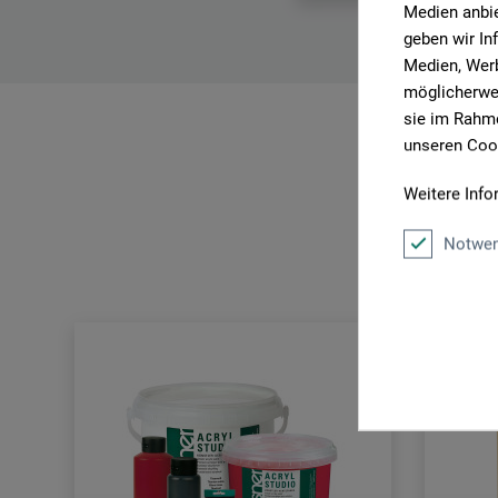
Medien anbie
geben wir In
Medien, Werb
möglicherwei
sie im Rahme
unseren Cook
Weitere Info
Notwen