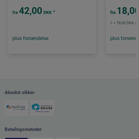
42,00
18,0
*
fra
DKK
fra
1 = 18,00 DKK / 
plus forsendelse
plus forsend
Absolut sikker
Betalingsmetoder