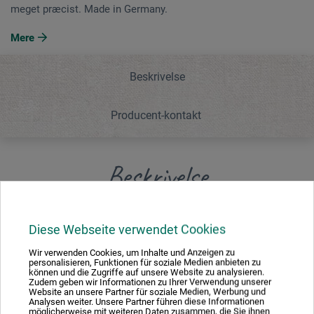
meget præcist. Made in Germany.
Mere
Beskrivelse
Producent-kontakt
Beskrivelse
Universalpensel med de fineste sorte okseørehår. Kort,
Diese Webseite verwendet Cookies
ubehandlet skaft. Håndlavet enkeltvis. Med det
omhyggelige håndarbejde bevares oksehårenes fine
Wir verwenden Cookies, um Inhalte und Anzeigen zu
personalisieren, Funktionen für soziale Medien anbieten zu
spidser. Håret er formet meget præcist. Made in Germany.
können und die Zugriffe auf unsere Website zu analysieren.
Zudem geben wir Informationen zu Ihrer Verwendung unserer
Website an unsere Partner für soziale Medien, Werbung und
Analysen weiter. Unsere Partner führen diese Informationen
möglicherweise mit weiteren Daten zusammen, die Sie ihnen