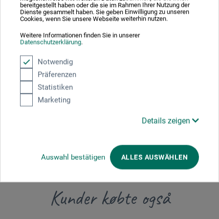
bereitgestellt haben oder die sie im Rahmen Ihrer Nutzung der
Dienste gesammelt haben. Sie geben Einwilligung zu unseren
Producent-kontakt
Cookies, wenn Sie unsere Webseite weiterhin nutzen.
Weitere Informationen finden Sie in unserer
Datenschutzerklärung
.
Her finder du producentens kontaktoplysninger for dette
Notwendig
produkt.
Präferenzen
Statistiken
boesner GmbH holding + innovations
Marketing
Gewerkenstr. 2
58456 Witten
Details zeigen
DE
pm@boesner.com
Auswahl bestätigen
ALLES AUSWÄHLEN
Kunder købte også