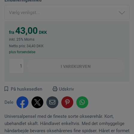
43,00
fra
DKK
inkl. 25% Moms
Netto pris: 34,40 DKK
plus forsendelse
I
VAREKURVEN
På huskesedlen
Udskriv
Dele
Universalpensel med de fineste sorte okseørehår. Kort,
ubehandlet skaft. Håndlavet enkeltvis. Med det omhyggelige
håndarbejde bevares oksehårenes fine spidser. Håret er formet