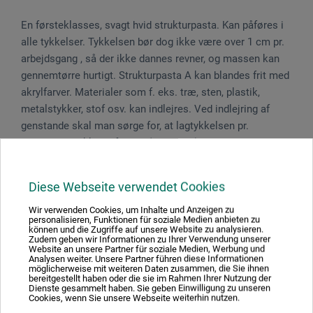
En førsteklasses, svagt hvid strukturpasta. Kan påføres i
alle tykkelser. Tykkelsen bør dog ikke være over 1 cm pr.
arbejdsgang , så der ikke dannes revner, og massen kan
gennemtørre hurtigt. Strukturpasta A kan blandes frit med
akrylfarver. Materialer som f. eks. træ, sten, plastik,
metalstykker, stof osv. kan indlejres. Ved indlejring af
genstande skal man sørge for, at lagtykkelsen pr.
arbejdsgang ikke er for høj (ca. 5 mm). Gennemtørrede
lag kan overmales med akrylfarver, men også med tynde
olielasurer.
Diese Webseite verwendet Cookies
Wir verwenden Cookies, um Inhalte und Anzeigen zu
Faresætninger
personalisieren, Funktionen für soziale Medien anbieten zu
können und die Zugriffe auf unsere Website zu analysieren.
Zudem geben wir Informationen zu Ihrer Verwendung unserer
Website an unsere Partner für soziale Medien, Werbung und
Indeholder biocidprodukter. Indeholder: BIT, CIT/MIT,
Analysen weiter. Unsere Partner führen diese Informationen
möglicherweise mit weiteren Daten zusammen, die Sie ihnen
OIT, BNPD. Kan udløse allergisk reaktion.
bereitgestellt haben oder die sie im Rahmen Ihrer Nutzung der
Dienste gesammelt haben. Sie geben Einwilligung zu unseren
Cookies, wenn Sie unsere Webseite weiterhin nutzen.