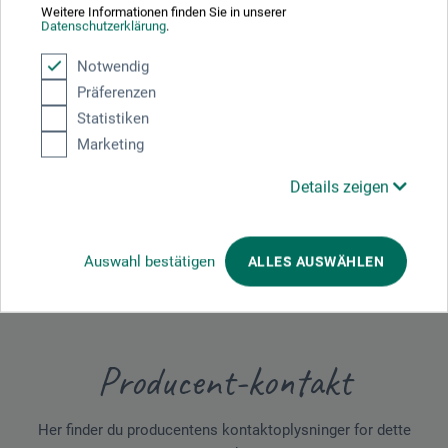
Weitere Informationen finden Sie in unserer
Datenschutzerklärung
.
Downloads
Notwendig
Präferenzen
Her finder du vigtige dokumenter og filer til dette produkt.
Statistiken
Marketing
Details zeigen
Sikkerhedsdatablad
DK_boesner_Strukturpasta_BSPx_02-2026.pdf
Auswahl bestätigen
ALLES AUSWÄHLEN
Producent-kontakt
Her finder du producentens kontaktoplysninger for dette