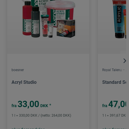
boesner
Royal Talens – 
Acryl Studio
Standard Ser
33,00
47,0
*
fra
DKK
fra
1 l = 330,00 DKK / (netto: 264,00 DKK)
1 l = 391,67 DKK 