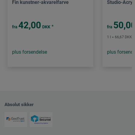
Fin kunstner-akvarelfarve
Studio-Acryl
42,00
50,0
*
fra
DKK
fra
1 l = 66,67 DKK /
plus forsendelse
plus forsend
Absolut sikker