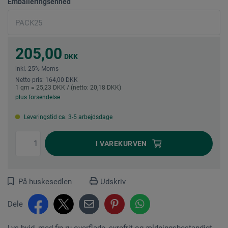
Emballeringsenhed
205,00
DKK
inkl. 25% Moms
Netto pris: 164,00 DKK
1 qm = 25,23 DKK / (netto: 20,18 DKK)
plus forsendelse
Leveringstid ca. 3-5 arbejdsdage
I
VAREKURVEN
På huskesedlen
Udskriv
Dele
Lys hvid, med fin ru overflade, syrefrit og ældningsbestandigt.