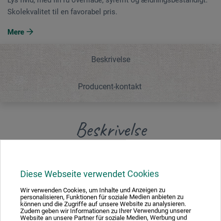
Skolekvalitet til en favorabel pris.
Mere
Beskrivelse
Producent-kontakt
Beskrivelse
Lys hvid, med fin ru overflade, syrefrit og
ældningsbestandigt. Skolekvalitet til en favorabel pris.
Diese Webseite verwendet Cookies
Wir verwenden Cookies, um Inhalte und Anzeigen zu
Fremstillet i Tyskland.
personalisieren, Funktionen für soziale Medien anbieten zu
können und die Zugriffe auf unsere Website zu analysieren.
Zudem geben wir Informationen zu Ihrer Verwendung unserer
Website an unsere Partner für soziale Medien, Werbung und