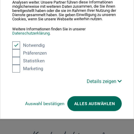
Analysen weiter. Unsere Partner führen diese Informationen
möglicherweise mit weiteren Daten zusammen, die Sie ihnen
bereitgestellt haben oder die sie im Rahmen Ihrer Nutzung der
Producent-kontakt
Dienste gesammelt haben. Sie geben Einwilligung zu unseren
Cookies, wenn Sie unsere Webseite weiterhin nutzen.
Weitere Informationen finden Sie in unserer
Her finder du producentens kontaktoplysninger for dette
Datenschutzerklärung
.
produkt.
Notwendig
Präferenzen
Hahnemühle FineArt GmbH
Statistiken
Hahnestr. 5
Marketing
37586 Dassel
Details zeigen
DEUTSCHLAND
info@hahnemuehle.com
Auswahl bestätigen
ALLES AUSWÄHLEN