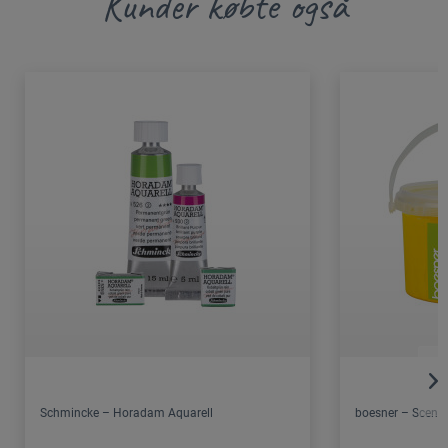
Kunder købte også
Schmincke – Horadam Aquarell
boesner – Scene 