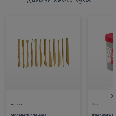
ars nova
Botz
Modellerpinde-sæt
Irdenware Fl