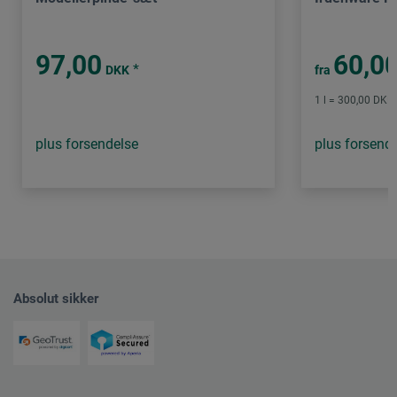
97,00
60,0
*
DKK
fra
1 l = 300,00 DKK 
plus forsendelse
plus forsend
Absolut sikker