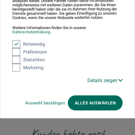
Analysen weiter. Unsere Partner führen diese Informationen
mellem pris og kvalitet.
möglicherweise mit weiteren Daten zusammen, die Sie ihnen
bereitgestellt haben oder die sie im Rahmen Ihrer Nutzung der
Dienste gesammelt haben. Sie geben Einwilligung zu unseren
Cookies, wenn Sie unsere Webseite weiterhin nutzen.
Weitere Informationen finden Sie in unserer
Datenschutzerklärung
.
Producent-kontakt
Notwendig
Her finder du producentens kontaktoplysninger for dette
Präferenzen
produkt.
Statistiken
Marketing
boesner GmbH distribution + logistics
Details zeigen
Liegnitzer Str. 17
58454 Witten
DE
info.dl@boesner.com
Auswahl bestätigen
ALLES AUSWÄHLEN
Kunder købte også