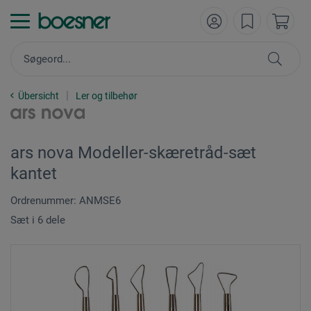
Übersicht
Ler og tilbehør
ars nova Modeller-skæretråd-sæt
kantet
Ordrenummer: ANMSE6
Sæt i 6 dele