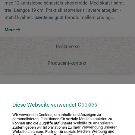
med 12 kantslebne båndståls-skæretråde. Med skaft i hårdt
træ. Længde 19 cm. Praktisk størrelse til svære arbejder. ­
Stabil kvalitet. Særdeles godt forhold mellem pris og...
Mere
Beskrivelse
Producent-kontakt
Beskrivelse
Diese Webseite verwendet Cookies
Sættet indeholder 6 forskellige lerværktøjer med
Wir verwenden Cookies, um Inhalte und Anzeigen zu
dobbeltende med 12 kantslebne båndståls-skæretråde.
personalisieren, Funktionen für soziale Medien anbieten zu
Med skaft i hårdt træ. Længde 19 cm. Praktisk størrelse
können und die Zugriffe auf unsere Website zu analysieren.
Zudem geben wir Informationen zu Ihrer Verwendung unserer
til svære arbejder. ­Stabil kvalitet. Særdeles godt forhold
Website an unsere Partner für soziale Medien, Werbung und