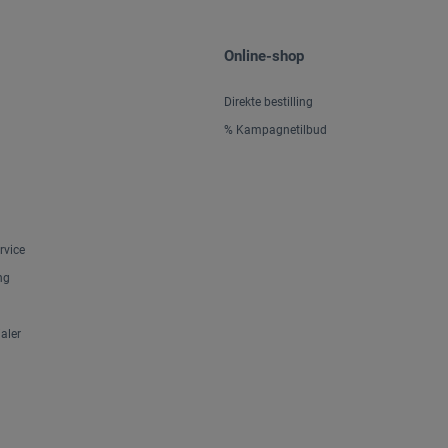
Online-shop
Direkte bestilling
% Kampagnetilbud
rvice
ng
aler