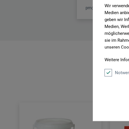
Wir verwende
pm@boesner.com
Medien anbie
geben wir In
Medien, Werb
möglicherwei
sie im Rahme
unseren Cook
Weitere Info
Notwen