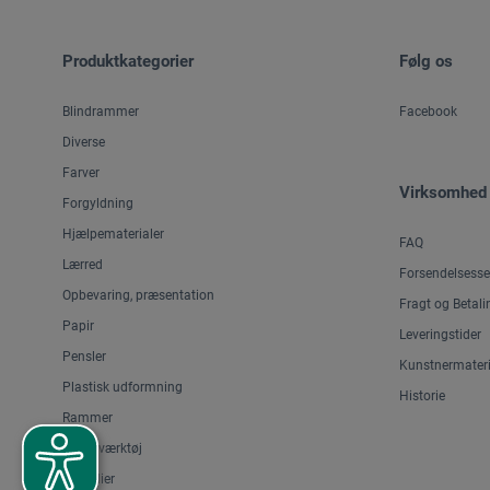
Produktkategorier
Følg os
Blindrammer
Facebook
Diverse
Farver
Virksomhed
Forgyldning
Hjælpematerialer
FAQ
Lærred
Forsendelsesse
Opbevaring, præsentation
Fragt og Betali
Papir
Leveringstider
Pensler
Kunstnermateri
Plastisk udformning
Historie
Rammer
Skæreværktøj
Staffelier