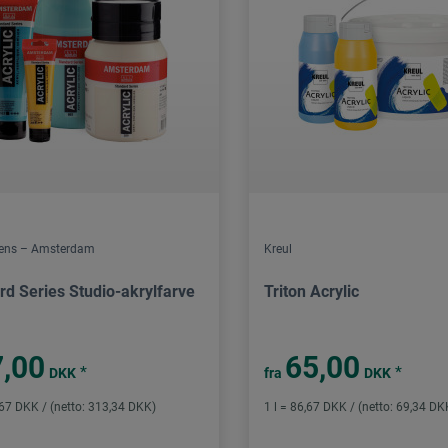
lens – Amsterdam
Kreul
rd Series Studio-akrylfarve
Triton Acrylic
,00
65,00
*
*
DKK
fra
DKK
,67 DKK / (netto: 313,34 DKK)
1 l = 86,67 DKK / (netto: 69,34 DK