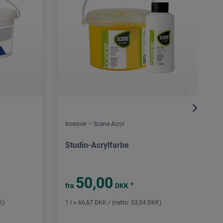
boesner – Scene Acryl
Studio-Acrylfarbe
50,00
*
fra
DKK
K)
1 l = 66,67 DKK / (netto: 53,34 DKK)