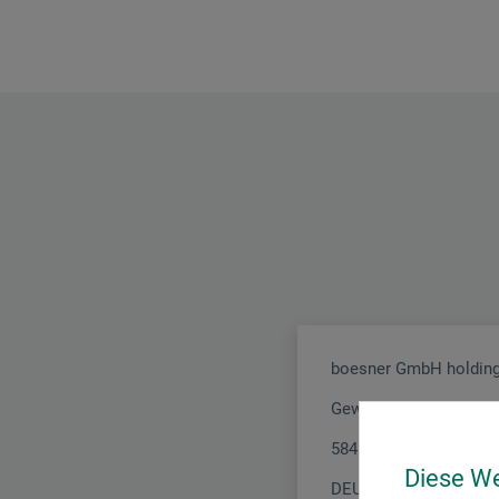
boesner GmbH holding
Gewerkenstr. 2
58456 Witten
Diese W
DEUTSCHLAND