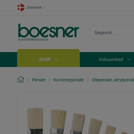
Danmark
SHOP
Virksomhed
Pensler
Kunstnerpensler
Oliepensler, akrylpensl