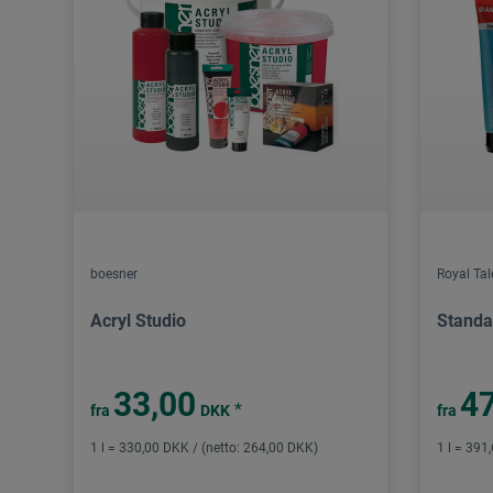
boesner
Royal Ta
Acryl Studio
Standa
33,00
47
*
fra
DKK
fra
1 l = 330,00 DKK / (netto: 264,00 DKK)
1 l = 391