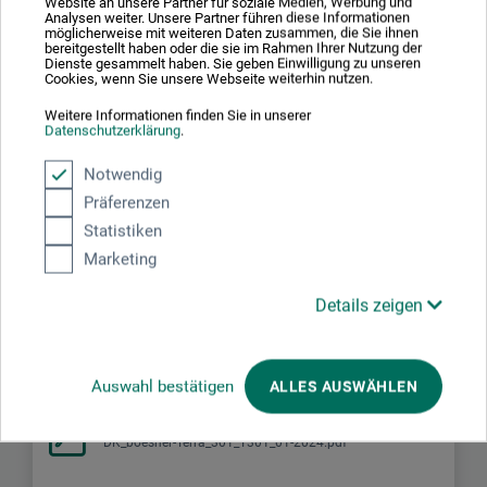
Website an unsere Partner für soziale Medien, Werbung und
lovgivningen alligevel angives på etiketten på grund af
Analysen weiter. Unsere Partner führen diese Informationen
möglicherweise mit weiteren Daten zusammen, die Sie ihnen
mulige allergiske reaktioner.
bereitgestellt haben oder die sie im Rahmen Ihrer Nutzung der
Dienste gesammelt haben. Sie geben Einwilligung zu unseren
Cookies, wenn Sie unsere Webseite weiterhin nutzen.
Hud- til træfarve, når det brændes, 25 % af den fineste
chamotte, kornstørrelse: 0–0,5 mm.
Weitere Informationen finden Sie in unserer
Datenschutzerklärung
.
Anvendelsestemperaturer: 980 til 1.220 °C.
Notwendig
Präferenzen
Statistiken
Downloads
Marketing
Details zeigen
Her finder du vigtige dokumenter og filer til dette produkt.
Auswahl bestätigen
ALLES AUSWÄHLEN
Sikkerhedsdatablad
DK_boesner-Terra_301_T301_01-2024.pdf