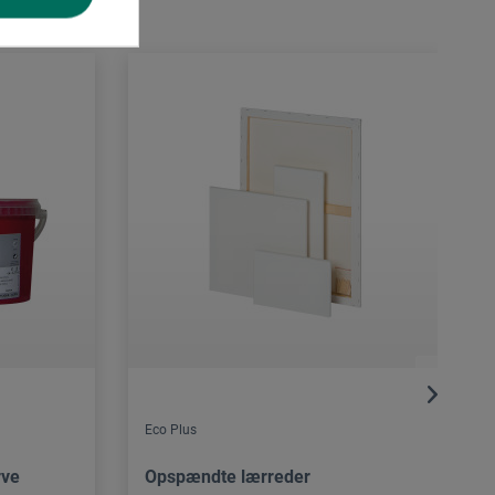
Eco Plus
rve
Opspændte lærreder