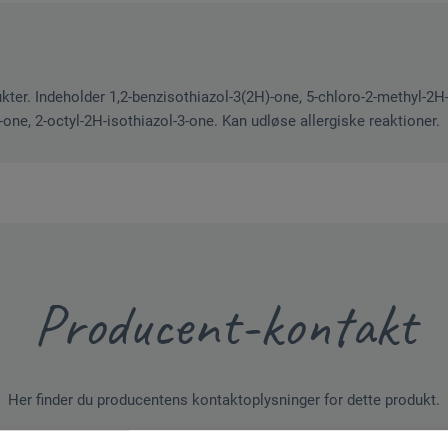
kter. Indeholder 1,2-benzisothiazol-3(2H)-one, 5-chloro-2-methyl-2H-
-one, 2-octyl-2H-isothiazol-3-one. Kan udløse allergiske reaktioner.
Producent-kontakt
Her finder du producentens kontaktoplysninger for dette produkt.