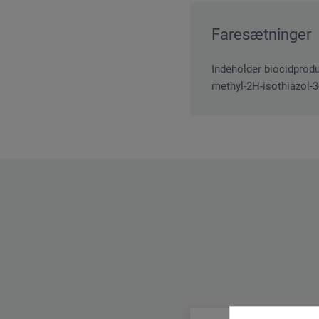
Faresætninger
Indeholder biocidprodu
methyl-2H-isothiazol-3