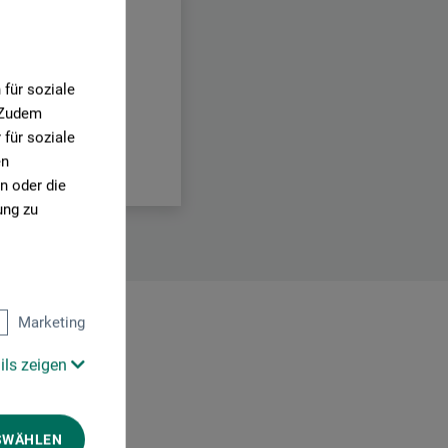
für soziale
. Zudem
für soziale
en
n oder die
ung zu
Marketing
ils zeigen
SWÄHLEN