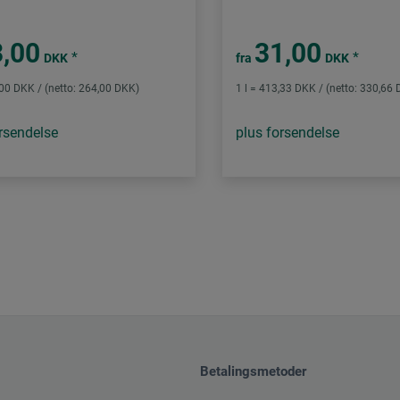
,00
31,00
*
*
DKK
fra
DKK
,00 DKK / (netto: 264,00 DKK)
1 l = 413,33 DKK / (netto: 330,66
rsendelse
plus forsendelse
Betalingsmetoder