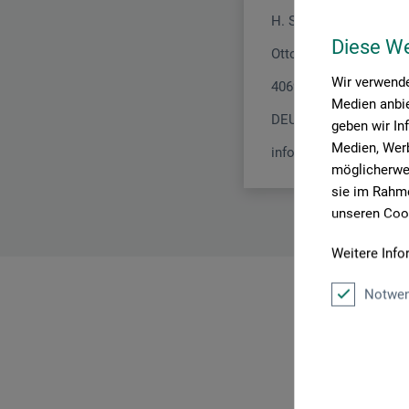
H. Schmincke & Co. 
Diese W
Otto-Hahn-Str. 2
Wir verwende
40699 Erkrath
Medien anbie
DEUTSCHLAND
geben wir In
Medien, Werb
info@schmincke.de
möglicherwei
sie im Rahme
unseren Cook
Weitere Info
Notwen