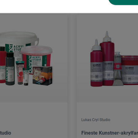
Lukas Cryl Studio
tudio
Fineste Kunstner-akrylfa