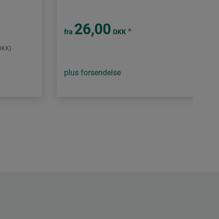
26,00
*
fra
DKK
 DKK)
plus forsendelse