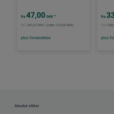
47,00
33
*
fra
DKK
fra
1 l = 391,67 DKK / (netto: 313,34 DKK)
1 l = 330
plus forsendelse
plus fo
Absolut sikker