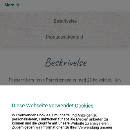
Mere
Beskrivelse
Producent-kontakt
Beskrivelse
Passer til ars nova Porcelænspalet med 28 halvskåle. Kan
også anvendes separat som palet. Dimensioner: ca. 15 x
18,5 x 1,5 cm.
Diese Webseite verwendet Cookies
Gamle fremstillingsteknikker og den seneste
brændeteknologi gør kaolin, feldspat og kvarts til ædelt
Wir verwenden Cookies, um Inhalte und Anzeigen zu
personalisieren, Funktionen für soziale Medien anbieten zu
hårdt porcelæn ved 1420°C, hvis surhedsgrad og
können und die Zugriffe auf unsere Website zu analysieren.
basemodstand er fremragende til blanding af farver af
Zudem geben wir Informationen zu Ihrer Verwendung unserer