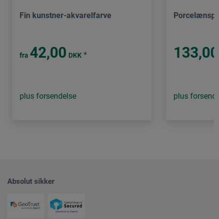
Fin kunstner-akvarelfarve
Porcelænspa
42,00
133,00
*
fra
DKK
plus forsendelse
plus forsend
Absolut sikker