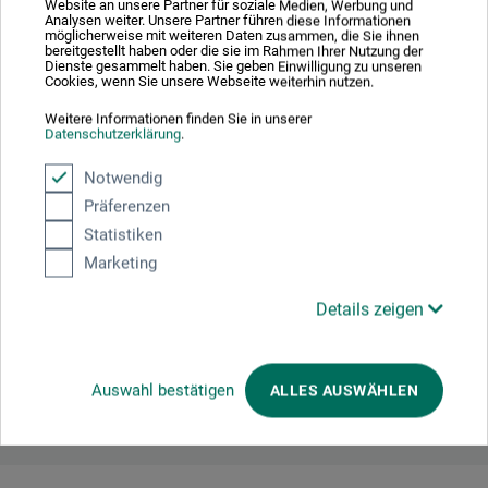
Website an unsere Partner für soziale Medien, Werbung und
enhver art. Derudover modstår den hårde lasur på Ars
Analysen weiter. Unsere Partner führen diese Informationen
möglicherweise mit weiteren Daten zusammen, die Sie ihnen
Nova-porcelænsprodukterne ethvert opløsningsmiddel.
bereitgestellt haben oder die sie im Rahmen Ihrer Nutzung der
Dienste gesammelt haben. Sie geben Einwilligung zu unseren
Cookies, wenn Sie unsere Webseite weiterhin nutzen.
Weitere Informationen finden Sie in unserer
Datenschutzerklärung
.
Producent-kontakt
Notwendig
Präferenzen
Her finder du producentens kontaktoplysninger for dette
Statistiken
produkt.
Marketing
Details zeigen
boesner GmbH distribution + logistics
Liegnitzer Str. 17
58454 Witten
DE
info.dl@boesner.com
Auswahl bestätigen
ALLES AUSWÄHLEN