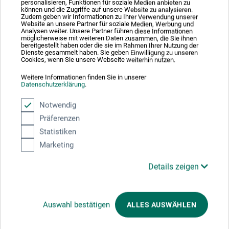
personalisieren, Funktionen für soziale Medien anbieten zu
können und die Zugriffe auf unsere Website zu analysieren.
usynlig beskyttelsesfilm, som efter arbejdet ganske enkelt
Zudem geben wir Informationen zu Ihrer Verwendung unserer
skylles af sammen med alle tilsmudsninger. Pr88 er
Website an unsere Partner für soziale Medien, Werbung und
Analysen weiter. Unsere Partner führen diese Informationen
meget sparsommelig i brug. 100 ml-dåsen rækker til ca.
möglicherweise mit weiteren Daten zusammen, die Sie ihnen
bereitgestellt haben oder die sie im Rahmen Ihrer Nutzung der
50 anvendelser.
Dienste gesammelt haben. Sie geben Einwilligung zu unseren
Cookies, wenn Sie unsere Webseite weiterhin nutzen.
Weitere Informationen finden Sie in unserer
Datenschutzerklärung
.
Producent-kontakt
Notwendig
Präferenzen
Statistiken
Her finder du producentens kontaktoplysninger for dette
Marketing
produkt.
Details zeigen
Ursula Rath GmbH
Messingweg 11
48308 Senden
Auswahl bestätigen
ALLES AUSWÄHLEN
DEUTSCHLAND
info@rath.de