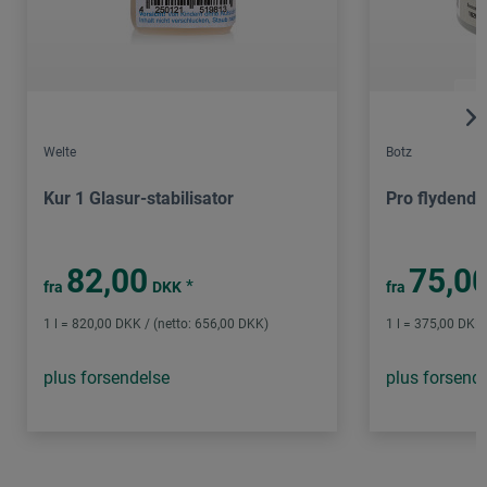
Welte
Botz
Kur 1 Glasur-stabilisator
Pro flydende
82,00
75,0
*
fra
DKK
fra
1 l = 820,00 DKK / (netto: 656,00 DKK)
1 l = 375,00 DKK 
plus forsendelse
plus forsend