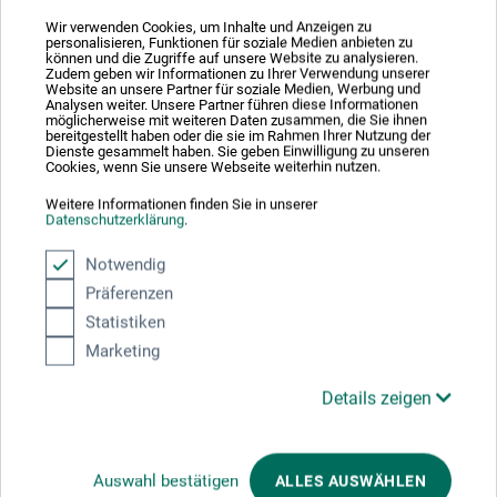
slikker tilsættes som regel 5-8 ml Kur 5 Glasurlim for at
Wir verwenden Cookies, um Inhalte und Anzeigen zu
personalisieren, Funktionen für soziale Medien anbieten zu
opnå den ønskede hæftningseffekt.
können und die Zugriffe auf unsere Website zu analysieren.
Zudem geben wir Informationen zu Ihrer Verwendung unserer
Website an unsere Partner für soziale Medien, Werbung und
Analysen weiter. Unsere Partner führen diese Informationen
möglicherweise mit weiteren Daten zusammen, die Sie ihnen
bereitgestellt haben oder die sie im Rahmen Ihrer Nutzung der
Dienste gesammelt haben. Sie geben Einwilligung zu unseren
Producent-kontakt
Cookies, wenn Sie unsere Webseite weiterhin nutzen.
Weitere Informationen finden Sie in unserer
Datenschutzerklärung
.
Her finder du producentens kontaktoplysninger for dette
produkt.
Notwendig
Präferenzen
Statistiken
Reimbold & Strick
Marketing
Handels- und Entwicklungsgesellschaft
Details zeigen
für chemisch-keramische Produkte mbH
Hansestr. 70
Auswahl bestätigen
ALLES AUSWÄHLEN
51149 Köln