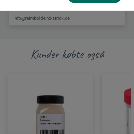
DEUTSCHLAND
info@reimbold-und-strick.de
Kunder købte også